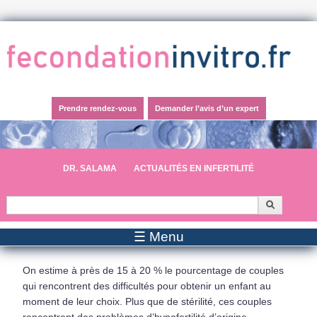
Prendre rendez-vous
Demander l’avis d’un expert
DR. SALAMA
ACTUALITÉS EN INFERTILITÉ
Formulaire de recherche
Recherc
☰ Menu
On estime à près de 15 à 20 % le pourcentage de couples
qui rencontrent des difficultés pour obtenir un enfant au
moment de leur choix. Plus que de stérilité, ces couples
rencontrent des problèmes d’hypofertilité d’origine